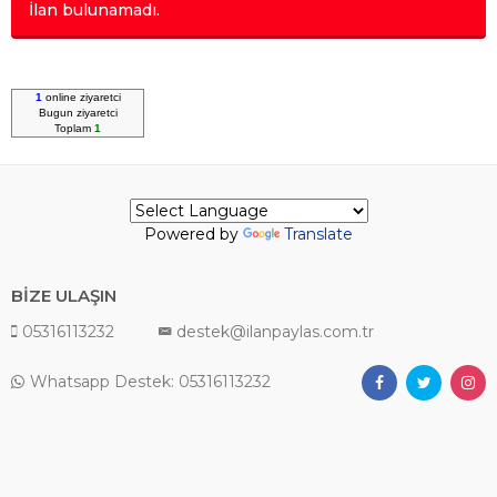
İlan bulunamadı.
1
online ziyaretci
Bugun
ziyaretci
Toplam
1
Powered by
Translate
BİZE ULAŞIN
05316113232
destek@ilanpaylas.com.tr
Whatsapp Destek: 05316113232