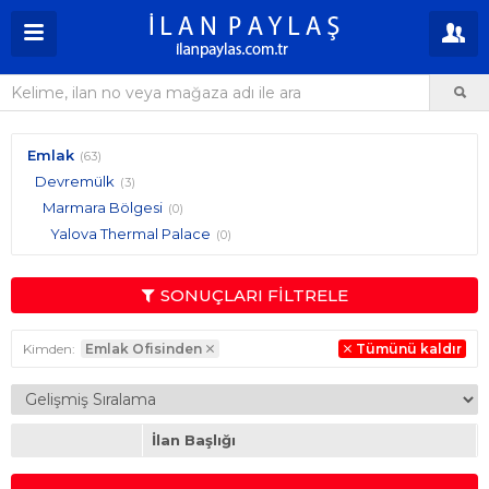
Emlak
(63)
Devremülk
(3)
Marmara Bölgesi
(0)
Yalova Thermal Palace
(0)
SONUÇLARI FİLTRELE
Kimden:
Emlak Ofisinden
Tümünü kaldır
İlan Başlığı