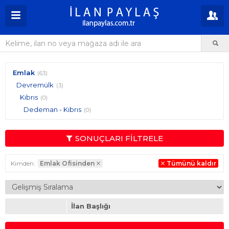
Emlak
(63)
Devremülk
(3)
Kıbrıs
(0)
Dedeman - Kıbrıs
(0)
SONUÇLARI FİLTRELE
Kimden:
Emlak Ofisinden
Tümünü kaldır
İlan Başlığı