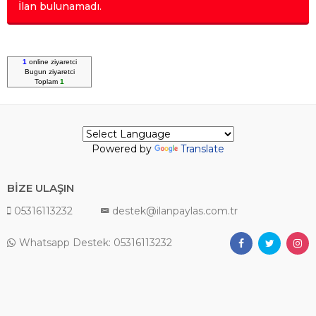
İlan bulunamadı.
1
online ziyaretci
Bugun
ziyaretci
Toplam
1
Powered by
Translate
BİZE ULAŞIN
05316113232
destek@ilanpaylas.com.tr
Whatsapp Destek: 05316113232