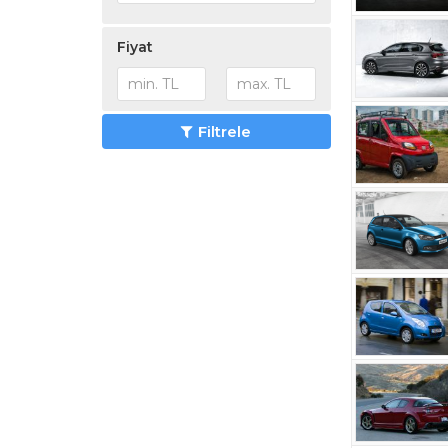
Ticari Araçlar
(0)
UTV
(0)
Fiyat
Filtrele