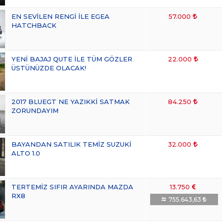
EN SEVİLEN RENGİ İLE EGEA
57.000
HATCHBACK
YENİ BAJAJ QUTE İLE TÜM GÖZLER
22.000
ÜSTÜNÜZDE OLACAK!
2017 BLUEGT NE YAZIKKİ SATMAK
84.250
ZORUNDAYIM
BAYANDAN SATILIK TEMİZ SUZUKİ
32.000
ALTO 1.0
TERTEMİZ SIFIR AYARINDA MAZDA
13.750
RX8
755.643,63