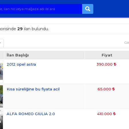
orisinde
29
ilan bulundu.
Gö
r
İlan Başlığı
Fiyat
2012 opel astra
390.000
Kısa süreliğine bu fiyata acil
65.000
ALFA ROMEO GIULIA 2.0
410.000