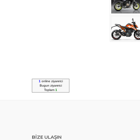
1
online ziyaretci
Bugun
ziyaretci
Toplam
1
BİZE ULAŞIN