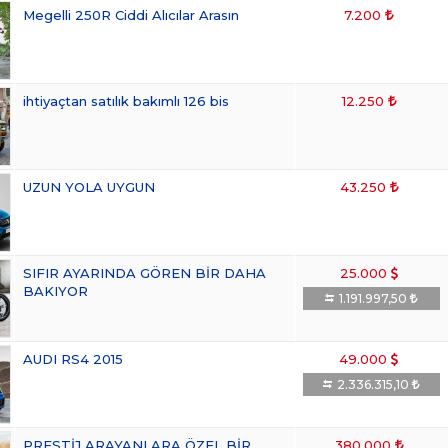
Megelli 250R Ciddi Alıcılar Arasın
7.200
ihtiyaçtan satılık bakımlı 126 bis
12.250
UZUN YOLA UYGUN
43.250
SIFIR AYARINDA GÖREN BİR DAHA
25.000
BAKIYOR
1.191.997,50
AUDI RS4 2015
49.000
2.336.315,10
PRESTİJ ARAYANLARA ÖZEL BİR
380.000