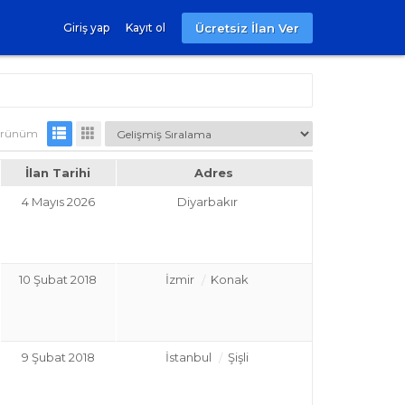
Ücretsiz İlan Ver
Giriş yap
Kayıt ol
rünüm
İlan Tarihi
Adres
4 Mayıs 2026
Diyarbakır
10 Şubat 2018
İzmir
Konak
9 Şubat 2018
İstanbul
Şişli