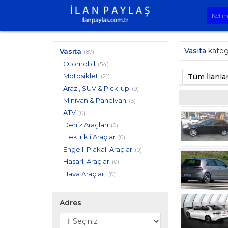
Vasıta
kateg
Vasıta
(87)
Otomobil
(54)
Motosiklet
Tüm İlanla
(21)
Arazi, SUV & Pick-up
(9)
Minivan & Panelvan
(3)
ATV
(0)
Deniz Araçları
(0)
Elektrikli Araçlar
(0)
Engelli Plakalı Araçlar
(0)
Hasarlı Araçlar
(0)
Hava Araçları
(0)
Karavan
(0)
Kiralık Araçlar
(0)
Adres
Klasik Araçlar
(0)
Modifiye Araçlar
(0)