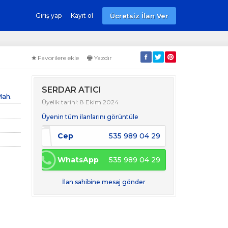
Ücretsiz İlan Ver
Giriş yap
Kayıt ol
Favorilere ekle
Yazdır
SERDAR ATICI
Mah.
Üyelik tarihi: 8 Ekim 2024
Üyenin tüm ilanlarını görüntüle
Cep
535 989 04 29
WhatsApp
535 989 04 29
İlan sahibine mesaj gönder