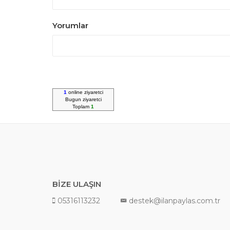
Yorumlar
1
online ziyaretci
Bugun
ziyaretci
Toplam
1
BİZE ULAŞIN
05316113232
destek@ilanpaylas.com.tr