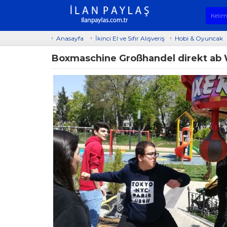
Anasayfa
İkinci El ve Sıfır Alışveriş
Hobi & Oyuncak
Boxmaschine Großhandel direkt ab 