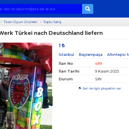
Ticari Oyun Ürünleri
Toplu Satış
Werk Türkei nach Deutschland liefern
1
İstanbul
Bayrampaşa
Altıntepsi 
İlan No
489
İlan Tarihi
9 Kasım 2025
Durum
Sıfır
İlan ile ilgili şikayetim var