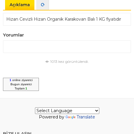
Açıklama
Hizan Cevizli Hizan Organik Karakovan Balı 1 KG fiyatıdır
Yorumlar
1013 kez görüntülendi.
1
online ziyaretci
Bugun
ziyaretci
Toplam
1
Powered by
Translate
BİZE ULAŞIN