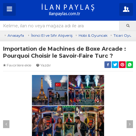
Anasayfa
İkinci El ve Sıfır Alışveriş
Hobi & Oyuncak
Ticari Oyun 
Importation de Machines de Boxe Arcade :
Pourquoi Choisir le Savoir-Faire Turc ?
Favorilere ekle
Yazdır