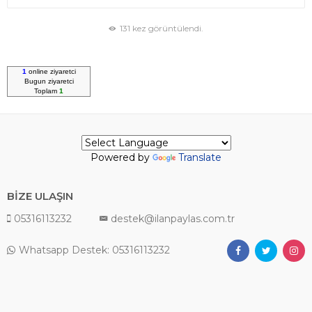
131 kez görüntülendi.
1
online ziyaretci
Bugun
ziyaretci
Toplam
1
Powered by
Translate
BİZE ULAŞIN
05316113232
destek@ilanpaylas.com.tr
Whatsapp Destek: 05316113232