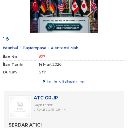
1
İstanbul
Bayrampaşa
Altıntepsi Mah.
İlan No
627
İlan Tarihi
14 Mart 2026
Durum
Sıfır
İlan ile ilgili şikayetim var
ATC GRUP
Kayıt tarihi:
7 Eylül 2025, 08:44
SERDAR ATICI