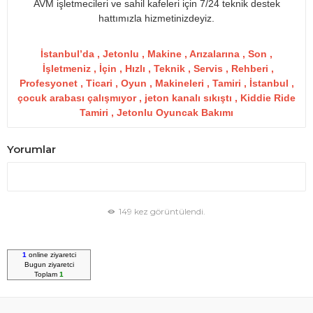
AVM işletmecileri ve sahil kafeleri için 7/24 teknik destek
hattımızla hizmetinizdeyiz.
İstanbul’da , Jetonlu , Makine , Arızalarına , Son ,
İşletmeniz , İçin , Hızlı , Teknik , Servis , Rehberi ,
Profesyonet , Ticari , Oyun , Makineleri , Tamiri , İstanbul ,
çocuk arabası çalışmıyor , jeton kanalı sıkıştı , Kiddie Ride
Tamiri , Jetonlu Oyuncak Bakımı
Yorumlar
149 kez görüntülendi.
1
online ziyaretci
Bugun
ziyaretci
Toplam
1