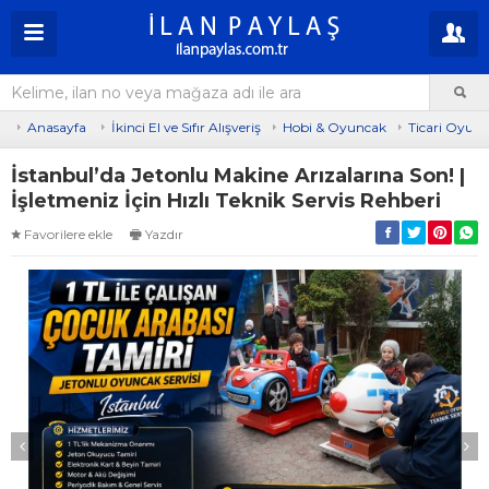
Anasayfa
İkinci El ve Sıfır Alışveriş
Hobi & Oyuncak
Ticari Oyun 
İstanbul’da Jetonlu Makine Arızalarına Son! |
İşletmeniz İçin Hızlı Teknik Servis Rehberi
Favorilere ekle
Yazdır