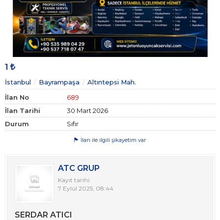
1
İstanbul
Bayrampaşa
Altıntepsi Mah.
İlan No
689
İlan Tarihi
30 Mart 2026
Durum
Sıfır
İlan ile ilgili şikayetim var
ATC GRUP
Kayıt tarihi:
7 Eylül 2025, 08:44
SERDAR ATICI