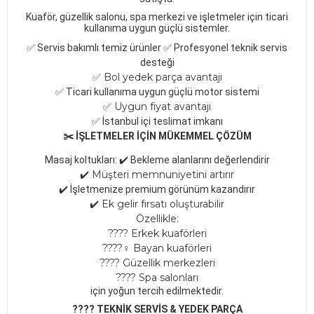
Kuaför, güzellik salonu, spa merkezi ve işletmeler için ticari
kullanıma uygun güçlü sistemler.
✅
Servis bakımlı temiz ürünler​
✅
Profesyonel teknik servis
deste
ğ
i
✅
Bol yedek par
ç
a avantaj
ı
✅
Ticari kullan
ı
ma uygun g
üç
l
ü
motor sistemi
✅
Uygun fiyat avantaj
ı
✅
İ
stanbul i
ç
i teslimat imkan
ı
✂️ İŞLETMELER İÇİN MÜKEMMEL ÇÖZÜM
Masaj koltukları:​
✔️
Bekleme alanlarını değerlendirir
✔️
Müşteri memnuniyetini artırır
✔️
İşletmenize premium görünüm kazandırır
✔️
Ek gelir fırsatı oluşturabilir
Özellikle:
???? Erkek kuaförleri
????‍♀️ Bayan kuaförleri
???? Güzellik merkezleri
???? Spa salonları
için yoğun tercih edilmektedir.
???? TEKNİK SERVİS & YEDEK PARÇA