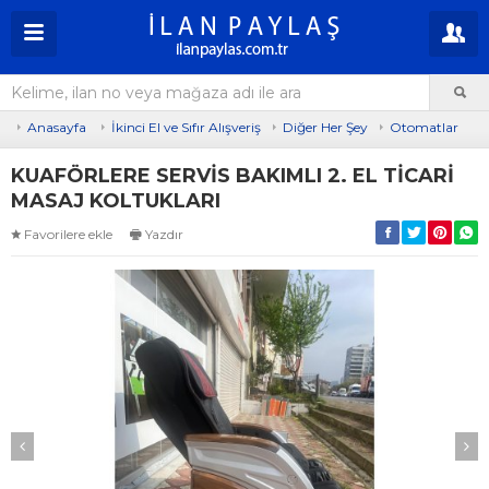
Anasayfa
İkinci El ve Sıfır Alışveriş
Diğer Her Şey
Otomatlar
KUAFÖRLERE SERVİS BAKIMLI 2. EL TİCARİ
MASAJ KOLTUKLARI
Favorilere ekle
Yazdır