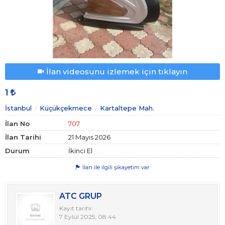
İlan videosunu izlemek için tıklayın
1
İstanbul
Küçükçekmece
Kartaltepe Mah.
İlan No
707
İlan Tarihi
21 Mayıs 2026
Durum
İkinci El
İlan ile ilgili şikayetim var
ATC GRUP
Kayıt tarihi:
7 Eylül 2025, 08:44