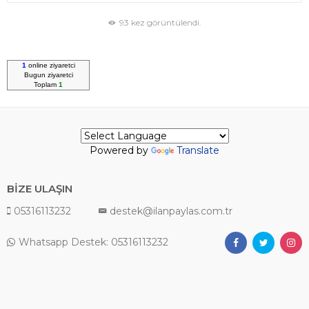
93 kez görüntülendi.
1
online ziyaretci
Bugun
ziyaretci
Toplam
1
Powered by
Translate
BİZE ULAŞIN
05316113232
destek@ilanpaylas.com.tr
Whatsapp Destek: 05316113232