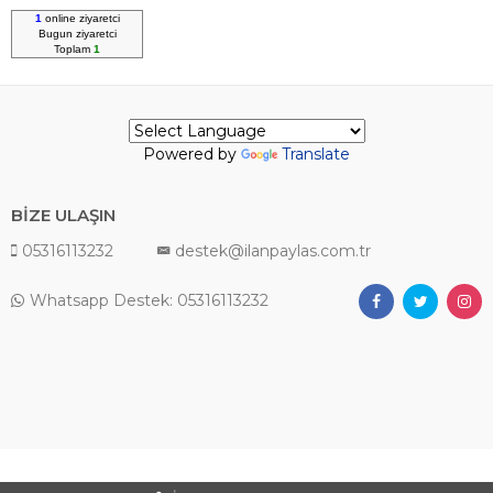
1
online ziyaretci
Bugun
ziyaretci
Toplam
1
Powered by
Translate
BİZE ULAŞIN
05316113232
destek@ilanpaylas.com.tr
Whatsapp Destek: 05316113232