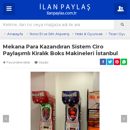
Anasayfa
İkinci El ve Sıfır Alışveriş
Hobi & Oyuncak
Ticari Oyun 
Mekana Para Kazandıran Sistem Ciro
Paylaşımlı Kiralık Boks Makineleri İstanbul
Favorilere ekle
Yazdır