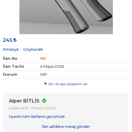
245
Amasya
Göynücek
İlan No
185
İlan Tarihi
4 Mayıs 2026
Durum
Sıfır
İlan ile ilgili şikayetim var
Alper BİTLİS
Üyelik tarihi: 13 Kasım 2024
Üyenin tüm ilanlarını görüntüle
İlan sahibine mesaj gönder