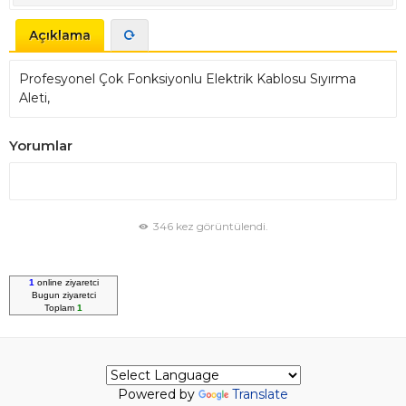
Açıklama
Profesyonel Çok Fonksiyonlu Elektrik Kablosu Sıyırma
Aleti,
Yorumlar
346 kez görüntülendi.
1
online ziyaretci
Bugun
ziyaretci
Toplam
1
Powered by
Translate