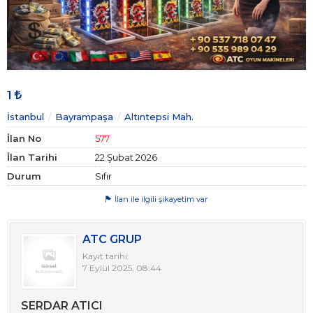
1
İstanbul
Bayrampaşa
Altıntepsi Mah.
İlan No
577
İlan Tarihi
22 Şubat 2026
Durum
Sıfır
İlan ile ilgili şikayetim var
ATC GRUP
Kayıt tarihi:
7 Eylül 2025, 08:44
SERDAR ATICI