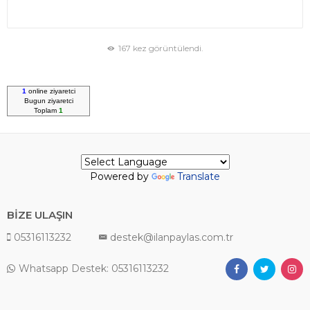
167 kez görüntülendi.
1
online ziyaretci
Bugun
ziyaretci
Toplam
1
Powered by
Translate
BİZE ULAŞIN
05316113232
destek@ilanpaylas.com.tr
Whatsapp Destek: 05316113232