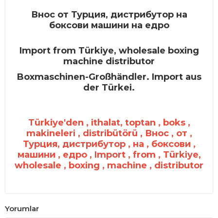
Внос от Турция, дистрибутор на
боксови машини на едро
Import from Türkiye, wholesale boxing
machine distributor
Boxmaschinen-Großhändler. Import aus
der Türkei.
Türkiye'den , ithalat, toptan , boks ,
makineleri , distribütörü , Внос , от ,
Турция, дистрибутор , на , боксови ,
машини , едро , Import , from , Türkiye,
wholesale , boxing , machine , distributor
Yorumlar