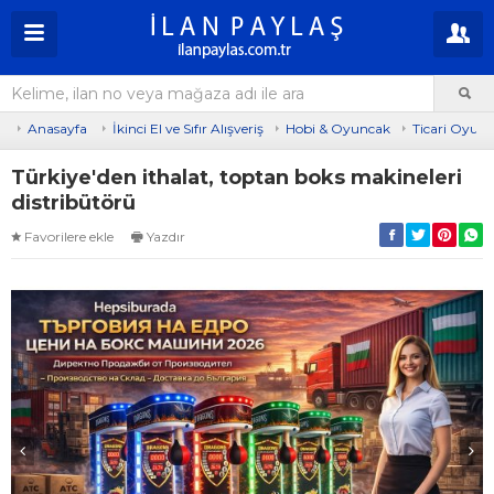
Anasayfa
İkinci El ve Sıfır Alışveriş
Hobi & Oyuncak
Ticari Oyun 
Türkiye'den ithalat, toptan boks makineleri
distribütörü
Favorilere ekle
Yazdır