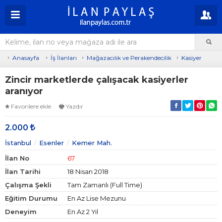
Anasayfa
İş İlanları
Mağazacılık ve Perakendecilik
Kasiyer
Zincir marketlerde çalışacak kasiyerler
aranıyor
Favorilere ekle
Yazdır
2.000
İstanbul
Esenler
Kemer Mah.
İlan No
67
İlan Tarihi
18 Nisan 2018
Çalışma Şekli
Tam Zamanlı (Full Time)
Eğitim Durumu
En Az Lise Mezunu
Deneyim
En Az 2 Yıl