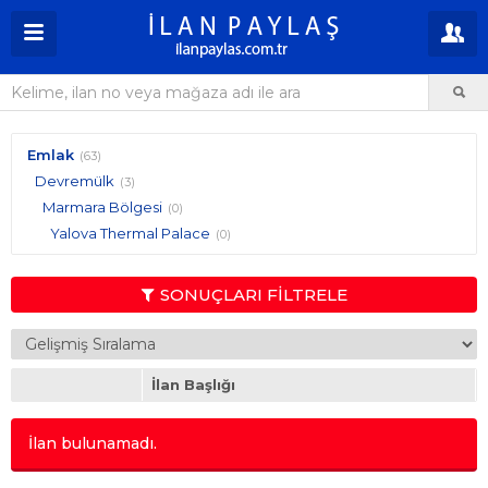
Emlak
(63)
Devremülk
(3)
Marmara Bölgesi
(0)
Yalova Thermal Palace
(0)
SONUÇLARI FİLTRELE
İlan Başlığı
İlan bulunamadı.