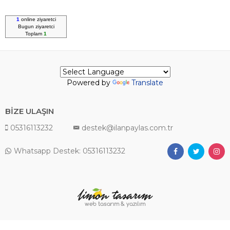
1
online ziyaretci
Bugun
ziyaretci
Toplam
1
Powered by
Translate
BİZE ULAŞIN
05316113232
destek@ilanpaylas.com.tr
Whatsapp Destek: 05316113232