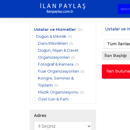
Ustalar ve 
Ustalar ve Hizmetler
(12)
Düğün & Etkinlik
(0)
Dans Etkinlikleri
Tüm İlanla
(0)
Düğün, Nişan & Davet
İlan Başlığı
Organizasyonları
(0)
Fotoğraf & Kamera
(0)
İlan buluna
Fuar Organizasyonları
(0)
Kongre, Seminer &
Toplantı
(0)
Müzik Organizasyonu
(0)
Özel Gün & Parti
Organizasyonları
(0)
Pasta, Yemek & Catering
(0)
Adres
Ses, Işık & Görüntü
Sistemleri
(0)