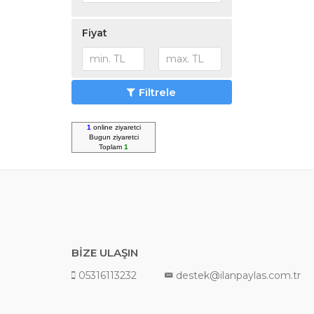
Fiyat
Filtrele
1
online ziyaretci
Bugun
ziyaretci
Toplam
1
BİZE ULAŞIN
05316113232
destek@ilanpaylas.com.tr