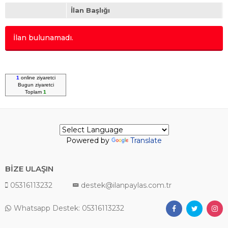
Mercedes - Benz
(0)
İlan Başlığı
Mitsubishi
(0)
Opel
(0)
İlan bulunamadı.
Otokar
(0)
Peugeot
(0)
Renault
(0)
Tata
(0)
1
online ziyaretci
Bugun
ziyaretci
Temsa
(0)
Toplam
1
Volkswagen
(0)
Powered by
Translate
BİZE ULAŞIN
05316113232
destek@ilanpaylas.com.tr
Whatsapp Destek: 05316113232