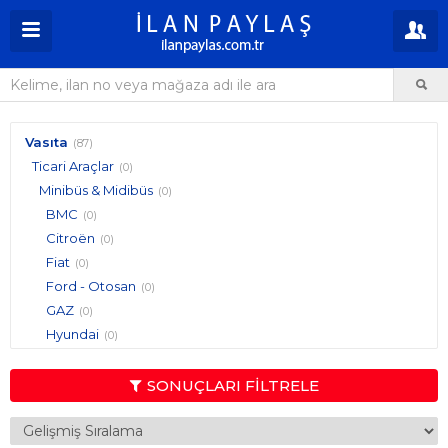
Vasıta
(87)
Ticari Araçlar
(0)
Minibüs & Midibüs
(0)
BMC
(0)
Citroën
(0)
Fiat
(0)
Ford - Otosan
(0)
GAZ
(0)
Hyundai
(0)
Isuzu
(0)
Iveco - Otoyol
(0)
SONUÇLARI FİLTRELE
Karsan
(0)
Magirus
(0)