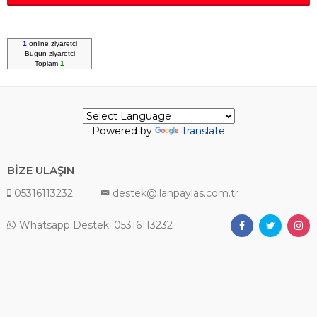
1
online ziyaretci
Bugun
ziyaretci
Toplam
1
Powered by
Translate
BİZE ULAŞIN
05316113232
destek@ilanpaylas.com.tr
Whatsapp Destek: 05316113232