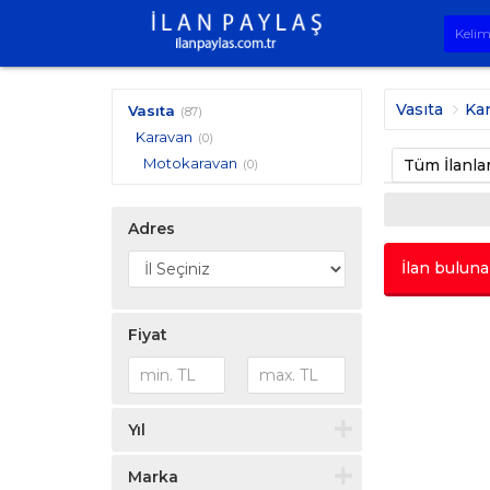
Vasıta
Ka
Vasıta
(87)
Karavan
(0)
Motokaravan
Tüm İlanla
(0)
Adres
İlan buluna
Fiyat
Yıl
Marka