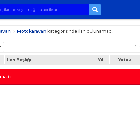
ravan
Motokaravan
kategorisinde ilan bulunamadı.
Gö
r
İlan Başlığı
Yıl
Yatak
madı.