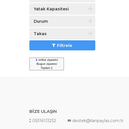
Yatak Kapasitesi
Durum
Takas
Filtrele
1
online ziyaretci
Bugun
ziyaretci
Toplam
1
BİZE ULAŞIN
05316113232
destek@ilanpaylas.com.tr