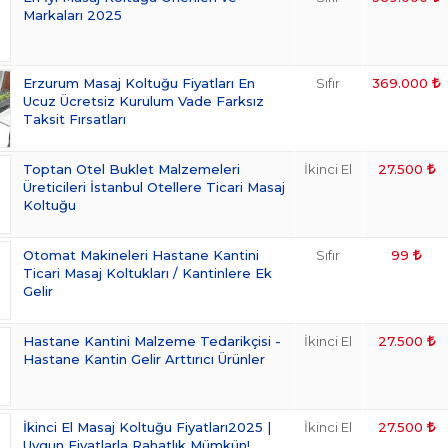
Markaları 2025
Erzurum Masaj Koltuğu Fiyatları En
Sıfır
369.000
Ucuz Ücretsiz Kurulum Vade Farksız
Taksit Fırsatları
Toptan Otel Buklet Malzemeleri
İkinci El
27.500
Üreticileri İstanbul Otellere Ticari Masaj
Koltuğu
Otomat Makineleri Hastane Kantini
Sıfır
99
Ticari Masaj Koltukları / Kantinlere Ek
Gelir
Hastane Kantini Malzeme Tedarikçisi -
İkinci El
27.500
Hastane Kantin Gelir Arttırıcı Ürünler
İkinci El Masaj Koltuğu Fiyatları2025 |
İkinci El
27.500
Uygun Fiyatlarla Rahatlık Mümkün!