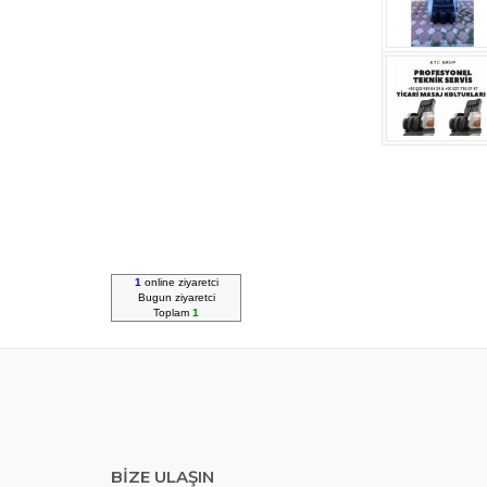
1
online ziyaretci
Bugun
ziyaretci
Toplam
1
BİZE ULAŞIN