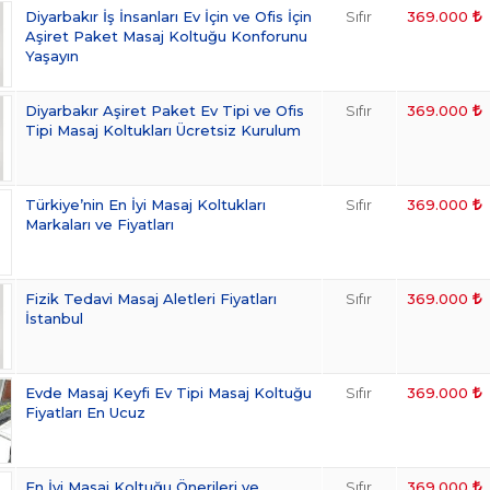
Diyarbakır İş İnsanları Ev İçin ve Ofis İçin
Sıfır
369.000
Aşiret Paket Masaj Koltuğu Konforunu
Yaşayın
Diyarbakır Aşiret Paket Ev Tipi ve Ofis
Sıfır
369.000
Tipi Masaj Koltukları Ücretsiz Kurulum
Türkiye’nin En İyi Masaj Koltukları
Sıfır
369.000
Markaları ve Fiyatları
Fizik Tedavi Masaj Aletleri Fiyatları
Sıfır
369.000
İstanbul
Evde Masaj Keyfi Ev Tipi Masaj Koltuğu
Sıfır
369.000
Fiyatları En Ucuz
En İyi Masaj Koltuğu Önerileri ve
Sıfır
369.000