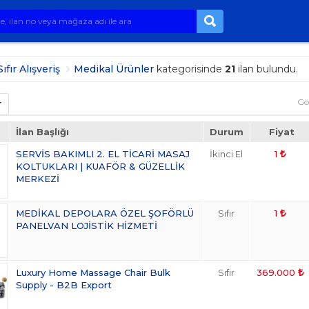
Sıfır Alışveriş
Medikal Ürünler
kategorisinde
21
ilan bulundu.
Gö
r
İlan Başlığı
Durum
Fiyat
SERVİS BAKIMLI 2. EL TİCARİ MASAJ
İkinci El
1
KOLTUKLARI | KUAFÖR & GÜZELLİK
MERKEZİ
MEDİKAL DEPOLARA ÖZEL ŞOFÖRLÜ
Sıfır
1
PANELVAN LOJİSTİK HİZMETİ
Luxury Home Massage Chair Bulk
Sıfır
369.000
Supply - B2B Export