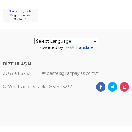
1
online ziyaretci
Bugun
ziyaretci
Toplam
1
Powered by
Translate
BİZE ULAŞIN
05316113232
destek@ilanpaylas.com.tr
Whatsapp Destek: 05316113232