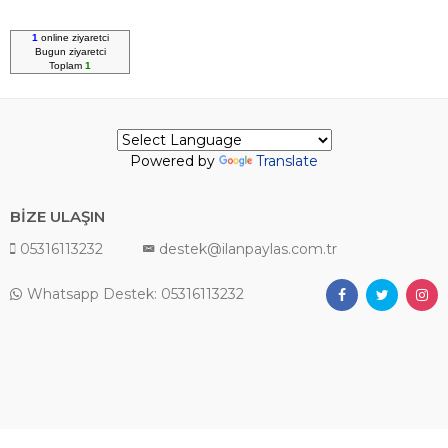
1
online ziyaretci
Bugun
ziyaretci
Toplam
1
Powered by
Translate
BİZE ULAŞIN
05316113232
destek@ilanpaylas.com.tr
Whatsapp Destek: 05316113232