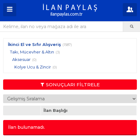
İkinci El ve Sıfır Alışveriş
(1587)
Takı, Mücevher & Altın
(3)
Aksesuar
(0)
Kolye Ucu & Zincir
(0)
SONUÇLARI FİLTRELE
İlan Başlığı
İlan bulunamadı.