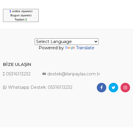
1
online ziyaretci
Bugun
ziyaretci
Toplam
1
Powered by
Translate
BİZE ULAŞIN
05316113232
destek@ilanpaylas.com.tr
Whatsapp Destek: 05316113232