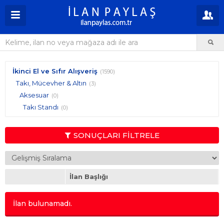
İkinci El ve Sıfır Alışveriş
(1590)
Takı, Mücevher & Altın
(3)
Aksesuar
(0)
Takı Standı
(0)
SONUÇLARI FİLTRELE
İlan Başlığı
İlan bulunamadı.