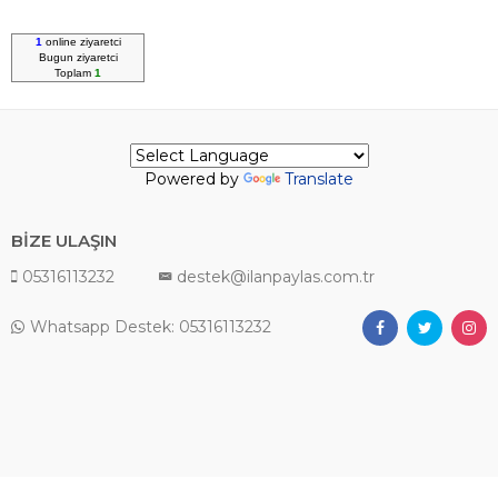
1
online ziyaretci
Bugun
ziyaretci
Toplam
1
Powered by
Translate
BİZE ULAŞIN
05316113232
destek@ilanpaylas.com.tr
Whatsapp Destek: 05316113232