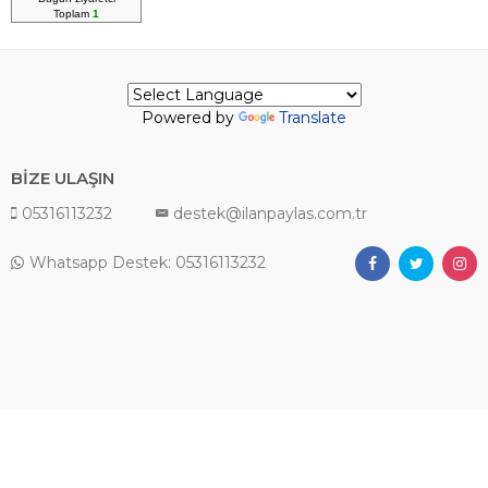
Toplam
1
Powered by
Translate
BİZE ULAŞIN
05316113232
destek@ilanpaylas.com.tr
Whatsapp Destek: 05316113232