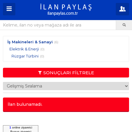
İş Makineleri & Sanayi
(6)
Elektrik & Enerji
(0)
Rüzgar Türbini
(0)
SONUÇLARI FİLTRELE
İlan bulunamadı.
1
online ziyaretci
Bugun
ziyaretci