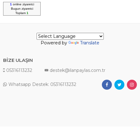
1
online ziyaretci
Bugun
ziyaretci
Toplam
1
Powered by
Translate
BİZE ULAŞIN
05316113232
destek@ilanpaylas.com.tr
Whatsapp Destek: 05316113232