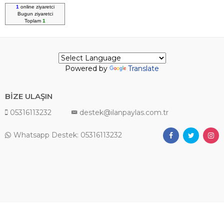
1
online ziyaretci
Bugun
ziyaretci
Toplam
1
Powered by
Translate
BİZE ULAŞIN
05316113232
destek@ilanpaylas.com.tr
Whatsapp Destek: 05316113232