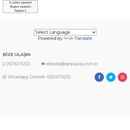
1
online ziyaretci
Bugun
ziyaretci
Toplam
1
Powered by
Translate
BİZE ULAŞIN
05316113232
destek@ilanpaylas.com.tr
Whatsapp Destek: 05316113232