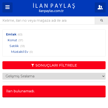
Emlak
(63)
Konut
(57)
Satılık
(33)
Müstakil Ev
(0)
SONUÇLARI FİLTRELE
İlan bulunamadı.