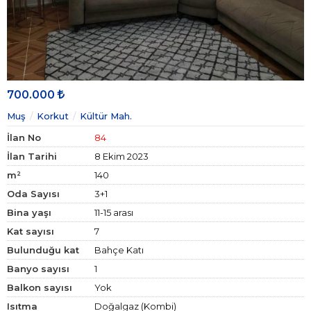
700.000
Muş
Korkut
Kültür Mah.
İlan No
84
İlan Tarihi
8 Ekim 2023
m²
140
Oda Sayısı
3+1
Bina yaşı
11-15 arası
Kat sayısı
7
Bulunduğu kat
Bahçe Katı
Banyo sayısı
1
Balkon sayısı
Yok
Isıtma
Doğalgaz (Kombi)