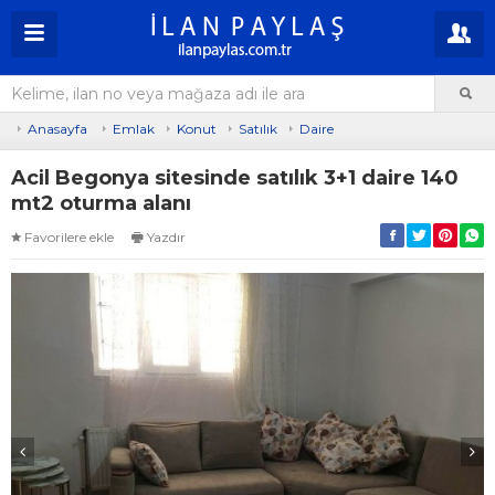
Anasayfa
Emlak
Konut
Satılık
Daire
Acil Begonya sitesinde satılık 3+1 daire 140
mt2 oturma alanı
Favorilere ekle
Yazdır