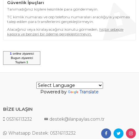
Güvenlik İpuçları
Tanımadığınız kişilere kesinlikle para göndermeyin.
TC kimlik numarası ve cep telefonu numaraları aracılığıyla yapılması
talep edilen para transferlerini gerçekleştirmeyin.
Alacağınız veya kiralayacağınız konutu görmeden,
hiçbir sebeple
kapora ve benzeri bir ödeme gerçekleştirmeyin.
1
online ziyaretci
Bugun
ziyaretci
Toplam
1
Powered by
Translate
BİZE ULAŞIN
05316113232
destek@ilanpaylas.com.tr
Whatsapp Destek: 05316113232