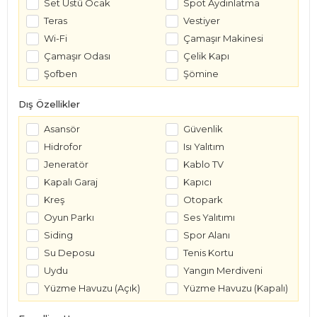
Set Üstü Ocak
Spot Aydınlatma
Teras
Vestiyer
Wi-Fi
Çamaşır Makinesi
Çamaşır Odası
Çelik Kapı
Şofben
Şömine
Dış Özellikler
Asansör
Güvenlik
Hidrofor
Isı Yalıtım
Jeneratör
Kablo TV
Kapalı Garaj
Kapıcı
Kreş
Otopark
Oyun Parkı
Ses Yalıtımı
Siding
Spor Alanı
Su Deposu
Tenis Kortu
Uydu
Yangın Merdiveni
Yüzme Havuzu (Açık)
Yüzme Havuzu (Kapalı)