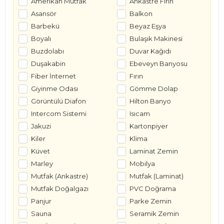
Amerikan Mutfak
Ankastre Fırın
Asansör
Balkon
Barbekü
Beyaz Eşya
Boyalı
Bulaşık Makinesi
Buzdolabı
Duvar Kağıdı
Duşakabin
Ebeveyn Banyosu
Fiber İnternet
Fırın
Giyinme Odası
Gömme Dolap
Görüntülü Diafon
Hilton Banyo
Intercom Sistemi
Isıcam
Jakuzi
Kartonpiyer
Kiler
Klima
Küvet
Laminat Zemin
Marley
Mobilya
Mutfak (Ankastre)
Mutfak (Laminat)
Mutfak Doğalgazı
PVC Doğrama
Panjur
Parke Zemin
Sauna
Seramik Zemin