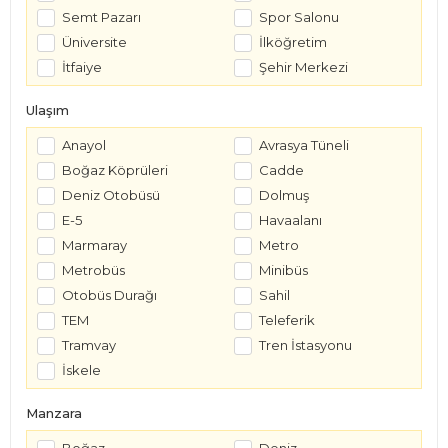
Semt Pazarı
Spor Salonu
Üniversite
İlköğretim
İtfaiye
Şehir Merkezi
Ulaşım
Anayol
Avrasya Tüneli
Boğaz Köprüleri
Cadde
Deniz Otobüsü
Dolmuş
E-5
Havaalanı
Marmaray
Metro
Metrobüs
Minibüs
Otobüs Durağı
Sahil
TEM
Teleferik
Tramvay
Tren İstasyonu
İskele
Manzara