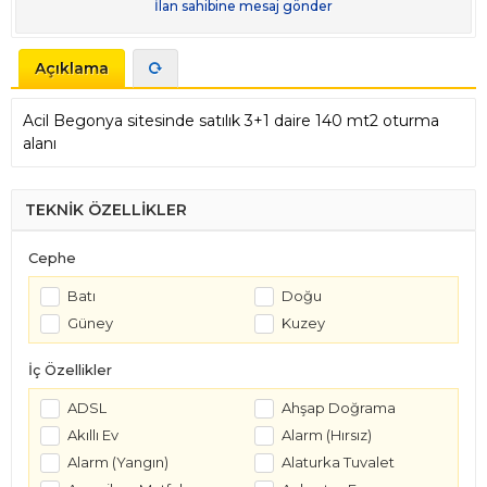
İlan sahibine mesaj gönder
Açıklama
Acil Begonya sitesinde satılık 3+1 daire 140 mt2 oturma
alanı
TEKNİK ÖZELLİKLER
Cephe
Batı
Doğu
Güney
Kuzey
İç Özellikler
ADSL
Ahşap Doğrama
Akıllı Ev
Alarm (Hırsız)
Alarm (Yangın)
Alaturka Tuvalet