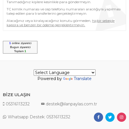
Tanımadığınız kişilere kesinlikle para göndermeyin.
TC kimlik numarası ve cep telefonu numaraları aracılığıyla yapılması
talep edilen para transferlerini gerçekleştirmeyin.
Alacağınız veya kiralayacağınız konutu görmeden,
hiçbir sebeple
kapora ve benzeri bir ödeme gerçekleştirmeyin.
1
online ziyaretci
Bugun
ziyaretci
Toplam
1
Powered by
Translate
BİZE ULAŞIN
05316113232
destek@ilanpaylas.com.tr
Whatsapp Destek: 05316113232