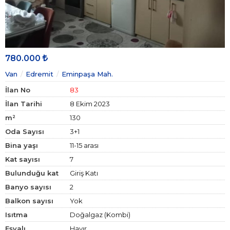
780.000
Van
Edremit
Eminpaşa Mah.
İlan No
83
İlan Tarihi
8 Ekim 2023
m²
130
Oda Sayısı
3+1
Bina yaşı
11-15 arası
Kat sayısı
7
Bulunduğu kat
Giriş Katı
Banyo sayısı
2
Balkon sayısı
Yok
Isıtma
Doğalgaz (Kombi)
Eşyalı
Hayır