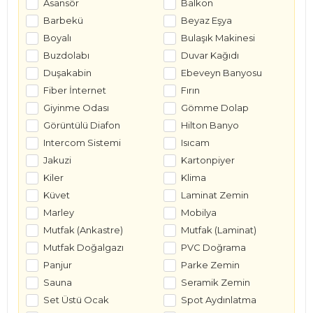
Asansör
Balkon
Barbekü
Beyaz Eşya
Boyalı
Bulaşık Makinesi
Buzdolabı
Duvar Kağıdı
Duşakabin
Ebeveyn Banyosu
Fiber İnternet
Fırın
Giyinme Odası
Gömme Dolap
Görüntülü Diafon
Hilton Banyo
Intercom Sistemi
Isıcam
Jakuzi
Kartonpiyer
Kiler
Klima
Küvet
Laminat Zemin
Marley
Mobilya
Mutfak (Ankastre)
Mutfak (Laminat)
Mutfak Doğalgazı
PVC Doğrama
Panjur
Parke Zemin
Sauna
Seramik Zemin
Set Üstü Ocak
Spot Aydınlatma