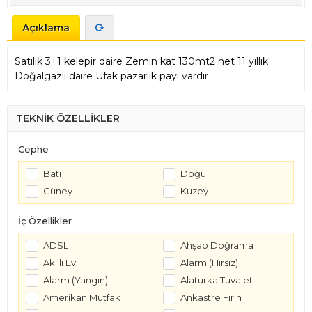
Açıklama
Satılık 3+1 kelepir daire Zemin kat 130mt2 net 11 yıllık
Doğalgazli daire Ufak pazarlik payı vardır
TEKNİK ÖZELLİKLER
Cephe
Batı
Doğu
Güney
Kuzey
İç Özellikler
ADSL
Ahşap Doğrama
Akıllı Ev
Alarm (Hırsız)
Alarm (Yangın)
Alaturka Tuvalet
Amerikan Mutfak
Ankastre Fırın