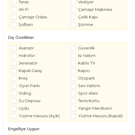
Teras
Vestiyer
Wi-Fi
Çamaşır Makinesi
Çamaşır Odası
Çelik Kapı
Şofben
Şömine
Dış Özellikler
Asansör
Güvenlik
Hidrofor
Isı Yalıtım
Jeneratör
Kablo TV
Kapalı Garaj
Kapıcı
Kreş
Otopark
Oyun Parkı
Ses Yalıtımı
Siding
Spor Alanı
Su Deposu
Tenis Kortu
Uydu
Yangın Merdiveni
Yüzme Havuzu (Açık)
Yüzme Havuzu (Kapalı)
Engelliye Uygun