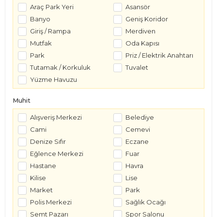
Araç Park Yeri
Asansör
Banyo
Geniş Koridor
Giriş / Rampa
Merdiven
Mutfak
Oda Kapısı
Park
Priz / Elektrik Anahtarı
Tutamak / Korkuluk
Tuvalet
Yüzme Havuzu
Muhit
Alışveriş Merkezi
Belediye
Cami
Cemevi
Denize Sıfır
Eczane
Eğlence Merkezi
Fuar
Hastane
Havra
Kilise
Lise
Market
Park
Polis Merkezi
Sağlık Ocağı
Semt Pazarı
Spor Salonu