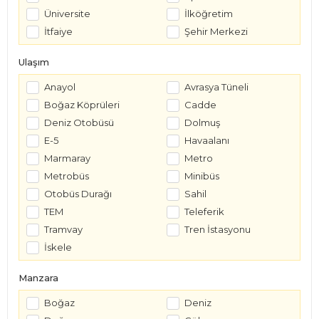
Üniversite
İlköğretim
İtfaiye
Şehir Merkezi
Ulaşım
Anayol
Avrasya Tüneli
Boğaz Köprüleri
Cadde
Deniz Otobüsü
Dolmuş
E-5
Havaalanı
Marmaray
Metro
Metrobüs
Minibüs
Otobüs Durağı
Sahil
TEM
Teleferik
Tramvay
Tren İstasyonu
İskele
Manzara
Boğaz
Deniz