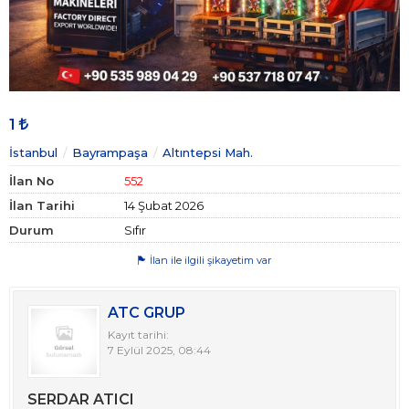
1
İstanbul
Bayrampaşa
Altıntepsi Mah.
İlan No
552
İlan Tarihi
14 Şubat 2026
Durum
Sıfır
İlan ile ilgili şikayetim var
ATC GRUP
Kayıt tarihi:
7 Eylül 2025, 08:44
SERDAR ATICI