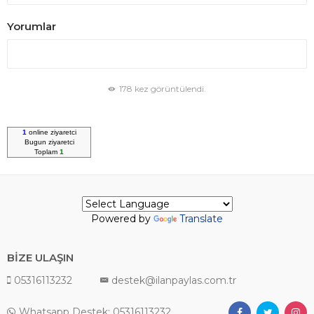
Yorumlar
178 kez görüntülendi.
1
online ziyaretci
Bugun
ziyaretci
Toplam
1
Powered by
Translate
BİZE ULAŞIN
05316113232
destek@ilanpaylas.com.tr
Whatsapp Destek: 05316113232