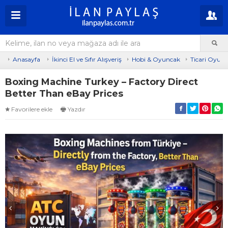
Anasayfa
İkinci El ve Sıfır Alışveriş
Hobi & Oyuncak
Ticari Oyun 
Boxing Machine Turkey – Factory Direct
Better Than eBay Prices
Favorilere ekle
Yazdır