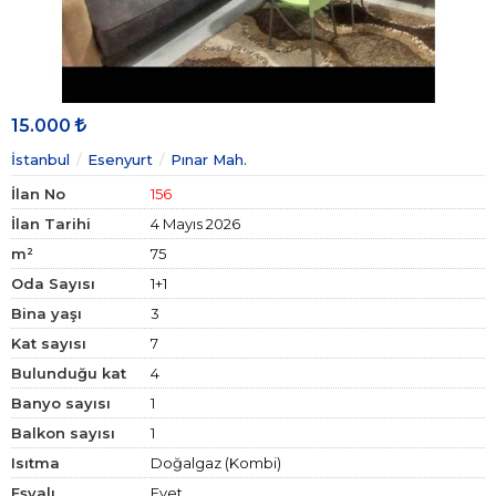
15.000
İstanbul
Esenyurt
Pınar Mah.
İlan No
156
İlan Tarihi
4 Mayıs 2026
m²
75
Oda Sayısı
1+1
Bina yaşı
3
Kat sayısı
7
Bulunduğu kat
4
Banyo sayısı
1
Balkon sayısı
1
Isıtma
Doğalgaz (Kombi)
Eşyalı
Evet