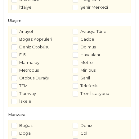
İtfaiye
Şehir Merkezi
Ulaşım
Anayol
Avrasya Tüneli
Boğaz Köprüleri
Cadde
Deniz Otobüsü
Dolmuş
E-5
Havaalanı
Marmaray
Metro
Metrobüs
Minibüs
Otobüs Durağı
Sahil
TEM
Teleferik
Tramvay
Tren İstasyonu
İskele
Manzara
Boğaz
Deniz
Doğa
Göl