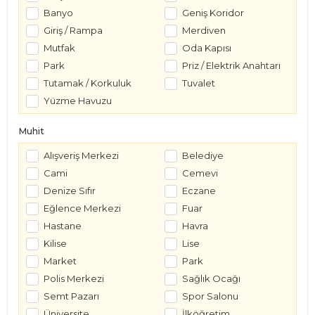
Banyo
Geniş Koridor
Giriş / Rampa
Merdiven
Mutfak
Oda Kapısı
Park
Priz / Elektrik Anahtarı
Tutamak / Korkuluk
Tuvalet
Yüzme Havuzu
Muhit
Alışveriş Merkezi
Belediye
Cami
Cemevi
Denize Sıfır
Eczane
Eğlence Merkezi
Fuar
Hastane
Havra
Kilise
Lise
Market
Park
Polis Merkezi
Sağlık Ocağı
Semt Pazarı
Spor Salonu
Üniversite
İlköğretim