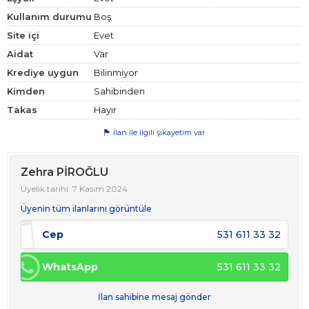
Kullanım durumu
Boş
Site içi
Evet
Aidat
Var
Krediye uygun
Bilinmiyor
Kimden
Sahibinden
Takas
Hayır
İlan ile ilgili şikayetim var
Zehra PİROĞLU
Üyelik tarihi: 7 Kasım 2024
Üyenin tüm ilanlarını görüntüle
Cep
531 611 33 32
WhatsApp
531 611 33 32
İlan sahibine mesaj gönder