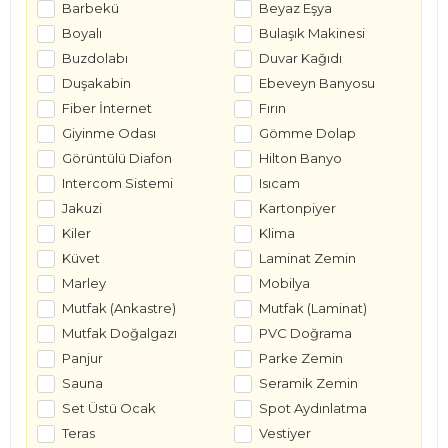
Barbekü
Beyaz Eşya
Boyalı
Bulaşık Makinesi
Buzdolabı
Duvar Kağıdı
Duşakabin
Ebeveyn Banyosu
Fiber İnternet
Fırın
Giyinme Odası
Gömme Dolap
Görüntülü Diafon
Hilton Banyo
Intercom Sistemi
Isıcam
Jakuzi
Kartonpiyer
Kiler
Klima
Küvet
Laminat Zemin
Marley
Mobilya
Mutfak (Ankastre)
Mutfak (Laminat)
Mutfak Doğalgazı
PVC Doğrama
Panjur
Parke Zemin
Sauna
Seramik Zemin
Set Üstü Ocak
Spot Aydınlatma
Teras
Vestiyer