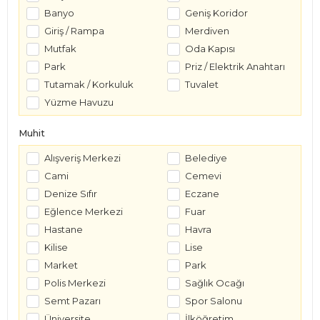
Banyo
Geniş Koridor
Giriş / Rampa
Merdiven
Mutfak
Oda Kapısı
Park
Priz / Elektrik Anahtarı
Tutamak / Korkuluk
Tuvalet
Yüzme Havuzu
Muhit
Alışveriş Merkezi
Belediye
Cami
Cemevi
Denize Sıfır
Eczane
Eğlence Merkezi
Fuar
Hastane
Havra
Kilise
Lise
Market
Park
Polis Merkezi
Sağlık Ocağı
Semt Pazarı
Spor Salonu
Üniversite
İlköğretim