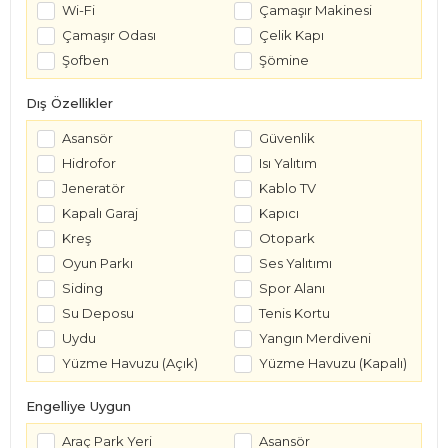
Wi-Fi
Çamaşır Makinesi
Çamaşır Odası
Çelik Kapı
Şofben
Şömine
Dış Özellikler
Asansör
Güvenlik
Hidrofor
Isı Yalıtım
Jeneratör
Kablo TV
Kapalı Garaj
Kapıcı
Kreş
Otopark
Oyun Parkı
Ses Yalıtımı
Siding
Spor Alanı
Su Deposu
Tenis Kortu
Uydu
Yangın Merdiveni
Yüzme Havuzu (Açık)
Yüzme Havuzu (Kapalı)
Engelliye Uygun
Araç Park Yeri
Asansör