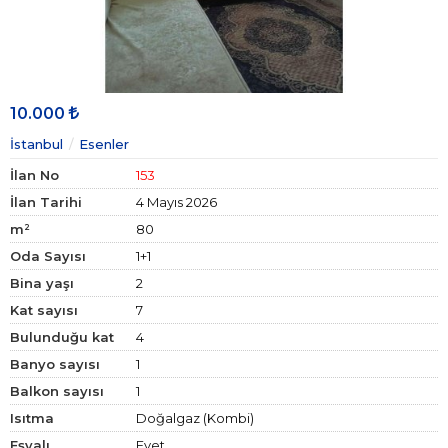
10.000
İstanbul
Esenler
İlan No
153
İlan Tarihi
4 Mayıs 2026
m²
80
Oda Sayısı
1+1
Bina yaşı
2
Kat sayısı
7
Bulunduğu kat
4
Banyo sayısı
1
Balkon sayısı
1
Isıtma
Doğalgaz (Kombi)
Eşyalı
Evet