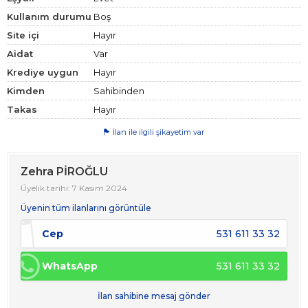
Kullanım durumu
Boş
Site içi
Hayır
Aidat
Var
Krediye uygun
Hayır
Kimden
Sahibinden
Takas
Hayır
İlan ile ilgili şikayetim var
Zehra PİROĞLU
Üyelik tarihi: 7 Kasım 2024
Üyenin tüm ilanlarını görüntüle
Cep
531 611 33 32
WhatsApp
531 611 33 32
İlan sahibine mesaj gönder