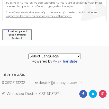
TC kimlik numarası ve cep telefonu numaraları aracılığıyla yapılması
talep edilen para transferlerini gerçekleştirmeyin.
Alacağınız veya kiralayacağınız konutu görmeden,
hiçbir sebeple
kapora ve benzeri bir ödeme gerçekleştirmeyin.
1
online ziyaretci
Bugun
ziyaretci
Toplam
1
Powered by
Translate
BİZE ULAŞIN
05316113232
destek@ilanpaylas.com.tr
Whatsapp Destek: 05316113232