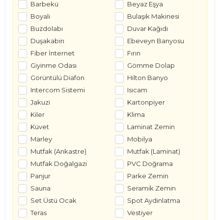
Barbekü
Beyaz Eşya
Boyalı
Bulaşık Makinesi
Buzdolabı
Duvar Kağıdı
Duşakabin
Ebeveyn Banyosu
Fiber İnternet
Fırın
Giyinme Odası
Gömme Dolap
Görüntülü Diafon
Hilton Banyo
Intercom Sistemi
Isıcam
Jakuzi
Kartonpiyer
Kiler
Klima
Küvet
Laminat Zemin
Marley
Mobilya
Mutfak (Ankastre)
Mutfak (Laminat)
Mutfak Doğalgazı
PVC Doğrama
Panjur
Parke Zemin
Sauna
Seramik Zemin
Set Üstü Ocak
Spot Aydınlatma
Teras
Vestiyer