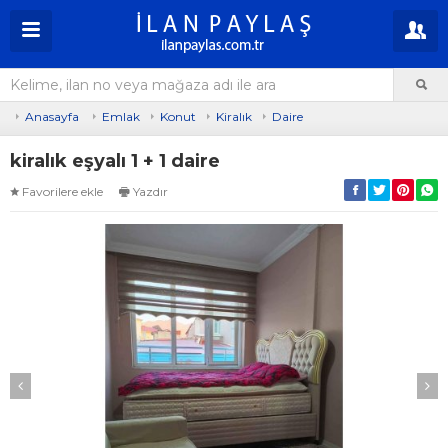
Anasayfa
Emlak
Konut
Kiralık
Daire
kiralık eşyalı 1 + 1 daire
Favorilere ekle
Yazdır