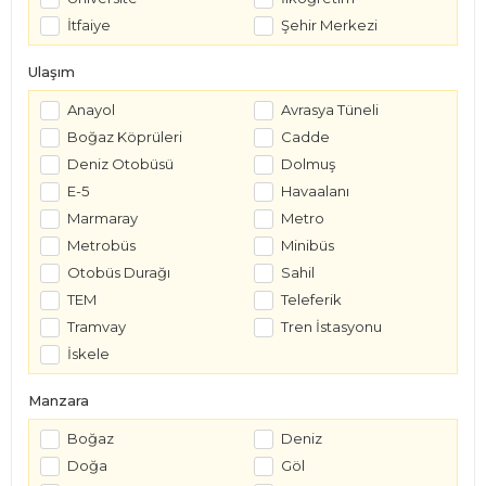
İtfaiye
Şehir Merkezi
Ulaşım
Anayol
Avrasya Tüneli
Boğaz Köprüleri
Cadde
Deniz Otobüsü
Dolmuş
E-5
Havaalanı
Marmaray
Metro
Metrobüs
Minibüs
Otobüs Durağı
Sahil
TEM
Teleferik
Tramvay
Tren İstasyonu
İskele
Manzara
Boğaz
Deniz
Doğa
Göl