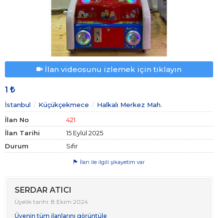
İlan videosunu izlemek için tıklayın
1
İstanbul
Küçükçekmece
Halkalı Merkez Mah.
İlan No
421
İlan Tarihi
15 Eylül 2025
Durum
Sıfır
İlan ile ilgili şikayetim var
SERDAR ATICI
Üyelik tarihi: 8 Ekim 2024
Üyenin tüm ilanlarını görüntüle