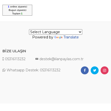
1
online ziyaretci
Bugun
ziyaretci
Toplam
1
Powered by
Translate
BİZE ULAŞIN
05316113232
destek@ilanpaylas.com.tr
Whatsapp Destek: 05316113232