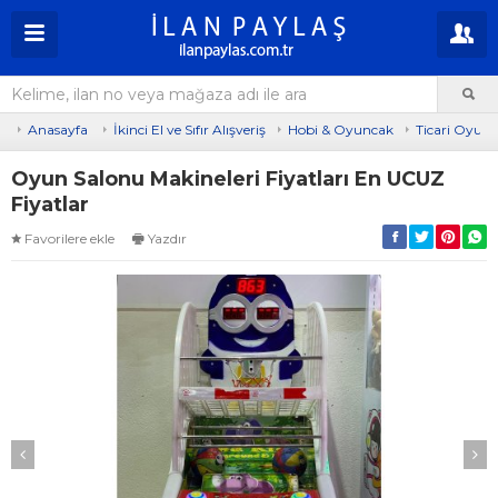
Anasayfa
İkinci El ve Sıfır Alışveriş
Hobi & Oyuncak
Ticari Oyun 
Oyun Salonu Makineleri Fiyatları En UCUZ
Fiyatlar
Favorilere ekle
Yazdır