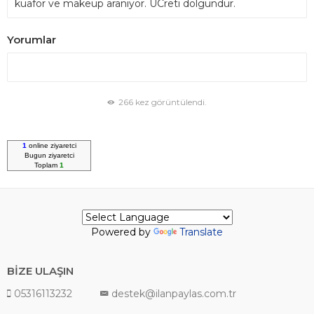
kuaför ve makeup aranıyor. ÜCreti dolgundur.
Yorumlar
266 kez görüntülendi.
1
online ziyaretci
Bugun
ziyaretci
Toplam
1
Powered by
Translate
BİZE ULAŞIN
05316113232
destek@ilanpaylas.com.tr