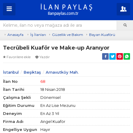
Anasayfa
İş İlanları
Güzellik ve Bakım
Bayan Kuaförü
Tecrübeli Kuaför ve Make-up Aranıyor
Favorilere ekle
Yazdır
İstanbul
Beşiktaş
Arnavutköy Mah.
İlan No
68
İlan Tarihi
18 Nisan 2018
Çalışma Şekli
Dönemsel
Eğitim Durumu
En Az Lise Mezunu
Deneyim
En Az 3 Yıl
Firma Adı
Angel Kuaför
Engelliye Uygun
Hayır